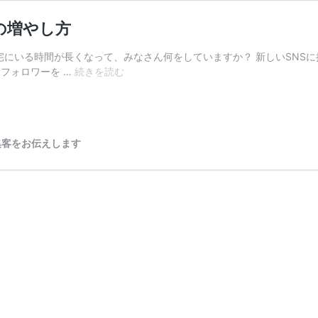
の増やし方
自宅にいる時間が長くなって、みなさん何をしていますか？ 新しいSNSに
初
 フォロワーを …
続きを読む
心
者
向
け
集客をお伝えします
イ
ン
ス
タ
グ
ラ
ム
で
フ
ォ
ロ
ワ