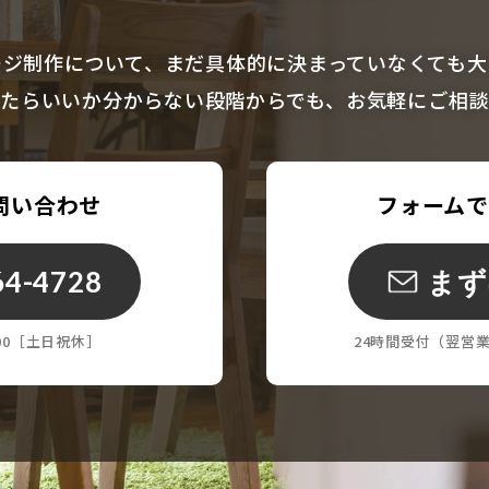
ージ制作について、まだ具体的に決まっていなくても大
たらいいか分からない段階からでも、お気軽にご相
問い合わせ
フォーム
64-4728
まず
8:00［土日祝休］
24時間受付
（翌営