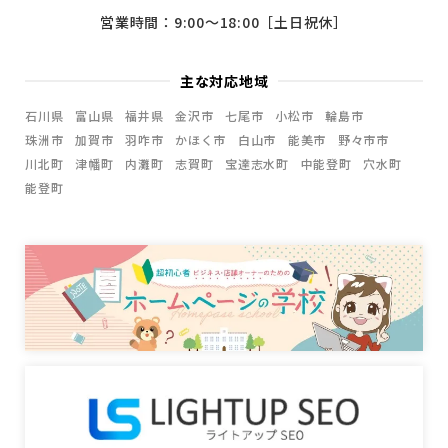
営業時間：9:00〜18:00［土日祝休］
主な対応地域
石川県
富山県
福井県
金沢市
七尾市
小松市
輪島市
珠洲市
加賀市
羽咋市
かほく市
白山市
能美市
野々市市
川北町
津幡町
内灘町
志賀町
宝達志水町
中能登町
穴水町
能登町