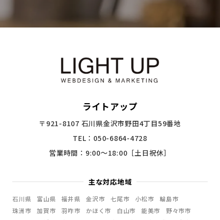
ライトアップ
〒921-8107 石川県金沢市野田4丁目59番地
TEL：050-6864-4728
営業時間：9:00〜18:00［土日祝休］
主な対応地域
石川県
富山県
福井県
金沢市
七尾市
小松市
輪島市
珠洲市
加賀市
羽咋市
かほく市
白山市
能美市
野々市市