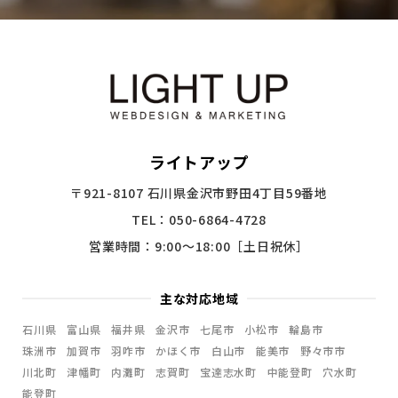
ライトアップ
〒921-8107 石川県金沢市野田4丁目59番地
TEL：050-6864-4728
営業時間：9:00〜18:00［土日祝休］
主な対応地域
石川県
富山県
福井県
金沢市
七尾市
小松市
輪島市
珠洲市
加賀市
羽咋市
かほく市
白山市
能美市
野々市市
川北町
津幡町
内灘町
志賀町
宝達志水町
中能登町
穴水町
能登町