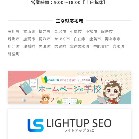
営業時間：9:00〜18:00［土日祝休］
主な対応地域
石川県
富山県
福井県
金沢市
七尾市
小松市
輪島市
珠洲市
加賀市
羽咋市
かほく市
白山市
能美市
野々市市
川北町
津幡町
内灘町
志賀町
宝達志水町
中能登町
穴水町
能登町