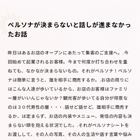
ペルソナが決まらないと話しが進まなかっ
たお話
昨日はあるお店のオープンにあたって集客のご支援へ。
.
今
回始めて起業されるお客様。
今まで何度か打ち合わせを重
ねても、なかなか決まらないもの。
それがペルソナ！
ペルソ
ナは簡単に言うと、誰を相手に商売するか。
.
お店の周りに
はこんな人達が歩いているから、
お店のお客様はファミリ
ー層がいいんじゃないか？
観光客が歩いてる
自分が得意な
のは３０代男性の層・・・
.
話せど話せど、誰相手に商売す
るか、は定まらず、
お店の内装やメニュー、発信の内容も決
まらない
頭を抱える状況でした。
.
それがペルソナシートを
お渡しして、
その人の写真、その人の生活や話す言葉や悩み