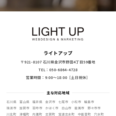
ライトアップ
〒921-8107 石川県金沢市野田4丁目59番地
TEL：050-6864-4728
営業時間：9:00〜18:00［土日祝休］
主な対応地域
石川県
富山県
福井県
金沢市
七尾市
小松市
輪島市
珠洲市
加賀市
羽咋市
かほく市
白山市
能美市
野々市市
川北町
津幡町
内灘町
志賀町
宝達志水町
中能登町
穴水町